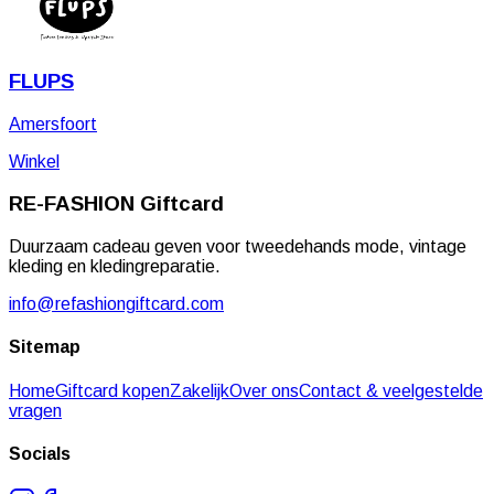
FLUPS
Amersfoort
Winkel
RE-FASHION
Giftcard
Duurzaam cadeau geven voor tweedehands mode, vintage
kleding en kledingreparatie.
info@refashiongiftcard.com
Sitemap
Home
Giftcard kopen
Zakelijk
Over ons
Contact & veelgestelde
vragen
Socials