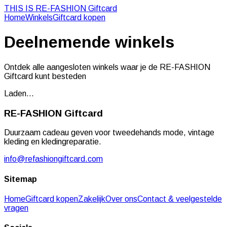
THIS IS RE-FASHION
Giftcard
Home
Winkels
Giftcard kopen
Deelnemende
winkels
Ontdek alle aangesloten winkels waar je de RE-FASHION
Giftcard kunt besteden
Laden...
RE-FASHION
Giftcard
Duurzaam cadeau geven voor tweedehands mode, vintage
kleding en kledingreparatie.
info@refashiongiftcard.com
Sitemap
Home
Giftcard kopen
Zakelijk
Over ons
Contact & veelgestelde
vragen